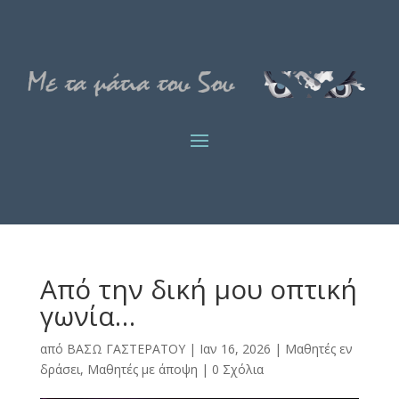
Από την δική μου οπτική
γωνία…
από
ΒΑΣΩ ΓΑΣΤΕΡΑΤΟΥ
|
Ιαν 16, 2026
|
Μαθητές εν
δράσει
,
Μαθητές με άποψη
|
0 Σχόλια