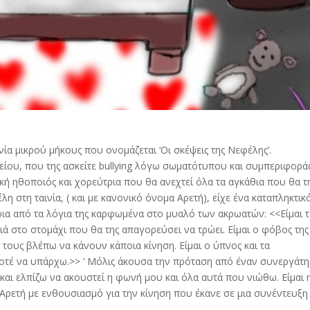
ία μικρού μήκους που ονομάζεται ‘Οι σκέψεις της Νεφέλης’.
ίου, που της ασκείτε bullying λόγω σωματότυπου και συμπεριφοράς
κή ηθοποιός και χορεύτρια που θα ανεχτεί όλα τα αγκάθια που θα τ
η στη ταινία, ( και με κανονικό όνομα Αρετή), είχε ένα καταπληκτικ
οια από τα λόγια της καρφωμένα στο μυαλό των ακρωατών: <<Είμαι 
ιά στο στομάχι που θα της απαγορεύσει να τρώει. Είμαι ο φόβος της
τους βλέπω να κάνουν κάποια κίνηση. Είμαι ο ύπνος και τα
οτέ να υπάρχω.>> ‘ Μόλις άκουσα την πρόταση από έναν συνεργάτη
αι ελπίζω να ακουστεί η φωνή μου και όλα αυτά που νιώθω. Είμαι 
Αρετή με ενθουσιασμό για την κίνηση που έκανε σε μια συνέντευξη