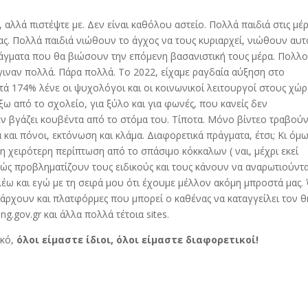
αλλά πιστέψτε με. Δεν είναι καθόλου αστείο. Πολλά παιδιά στις μέ
ας. Πολλά παιδιά νιώθουν το άγχος να τους κυριαρχεί, νιώθουν αυτ
ράγματα που θα βιώσουν την επόμενη βασανιστική τους μέρα. Πολλο
. Έγιναν πολλά. Πάρα πολλά. Το 2022, είχαμε ραγδαία αύξηση στο
ά 174% λένε οι ψυχολόγοι και οι κοινωνικοί λειτουργοί στους χώ
ω από το σχολείο, για ξύλο και για φωνές, που κανείς δεν
 δεν βγάζει κουβέντα από το στόμα του. Τίποτα. Μόνο βίντεο τραβούν
 και πόνοι, εκτόνωση και κλάμα. Διαφορετικά πράγματα, έτσι; Κι όμω
τη χειρότερη περίπτωση από το σπάσιμο κόκκαλων ( ναι, μέχρι εκεί
υχώς προβληματίζουν τους ειδικούς και τους κάνουν να αναρωτιούντα
 λέω και εγώ με τη σειρά μου ότι έχουμε μέλλον ακόμη μπροστά μας.
άρχουν και πλατφόρμες που μπορεί ο καθένας να καταγγείλει τον θ
ing.gov.gr και άλλα πολλά τέτοια sites.
ακό,
όλοι είμαστε ίδιοι, όλοι είμαστε διαφορετικοί!