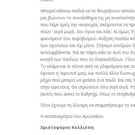
Μπορεί κάποια παιδιά να το θεωρήσουν αστείο, 
μας βιώνουν το συναίσθημα της μη ανεκτικότητ
που λέμε εμείς την ανησυχία, σκέφτονται τα π
πουν ‘ σιγά μωρέ, δεν έγινε και κάτι’. Κι όμως
φαινόμενο του εκφοβισμού. Αύξηση λοιπόν κατ
των σχολείων και όχι μόνο. Στήσιμο ενεδρών έξ
αντιλαμβάνεται. Και αν πάρει κάτι το αυτί του
κινητά των παιδιών που το διασκεδάζουν. Γέλια
Το κλάμα και οι πόνοι από τα γδαρσίματα και σ
έφτασε η ‘αφεντιά’ μας), και πολλά άλλα δυστ
μέχρι πού μπορεί να φτάσει ένα παιδί. Και σας
στην ώρα τους. Θα στρώσουν όλα σιγά σιγά. Υπ
(αυτός που ασκεί το bullying), όπως το stopbully
Όλοι έχουμε τη δύναμη να σταματήσουμε το κ
Η ανταποκρίτρια του Αμυνταίου
Χριστοφόρου Καλλιόπη