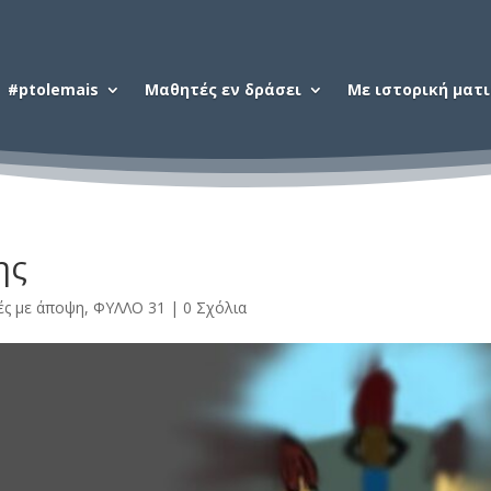
#ptolemais
Μαθητές εν δράσει
Με ιστορική ματ
ης
ς με άποψη
,
ΦΥΛΛΟ 31
|
0 Σχόλια